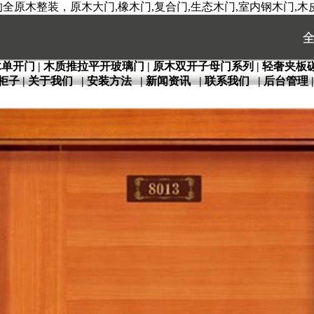
原木整装，原木大门,橡木门,复合门,生态木门,室内钢木门,木皮
木单开门
|
木质推拉平开玻璃门
|
原木双开子母门系列
|
轻奢夹板
柜子
|
关于我们
|
安装方法
|
新闻资讯
|
联系我们
|
后台管理